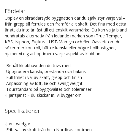
Fördelar
Upplev en skräddarsydd byggnation där du själv styr varje val –
från grepp till ferrules och framför allt skaft. Det fina med detta
är att du inte är låst till ett enskilt varumärke. Du kan välja bland
hundratals alternativ från ledande märken som True Temper,
KBS, Nippon, Fujikura, UST-Mamiya och fler. Oavsett om du
söker mer kontroll, bättre känsla eller högre bollhastighet,
hjälper vi dig att optimera varje aspekt av klubban.
-Behåll klubbhuvuden du trivs med
-Uppgradera känsla, prestanda och balans
-Full frihet i val av skaft, grepp och finish
-Anpassning av loft, lie och swing weight
-Tourstandard på byggkvalitet och toleranser
-Fjärrtjänst – du skickar in, vi bygger om
Specifikationer
-Järn, wedgar
-Fritt val av skaft från hela Nordicas sortiment