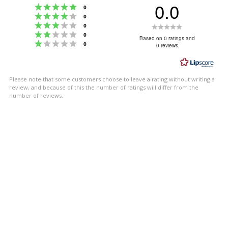
0.0
Rating 5 out of 5 stars
votes
0
Rating 4 out of 5 stars
votes
0
Rating 3 out of 5 stars
Rating
votes
0
Rating 2 out of 5 stars
votes
0
0.0
Based on 0 ratings and
Rating 1 out of 5 stars
votes
0
0 reviews
out
of
5
Please note that some customers choose to leave a rating without writing a
stars
review, and because of this the number of ratings will differ from the
number of reviews.