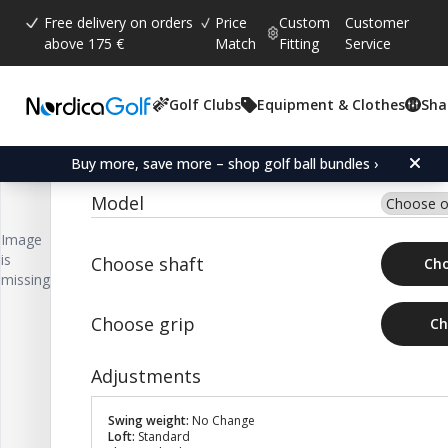
Free delivery on orders
Price
Custom
Customer
above 175 €
Match
Fitting
Service
Golf Clubs
Equipment & Clothes
Sha
Average rating:
0.0
(
votes:
0
)
Nordica Retro Build
Buy more, save more – shop golf ball bundles ›
Model
Image
is
Choose shaft
Cho
missing
Choose grip
Ch
Adjustments
Swing weight:
No Change
Loft:
Standard